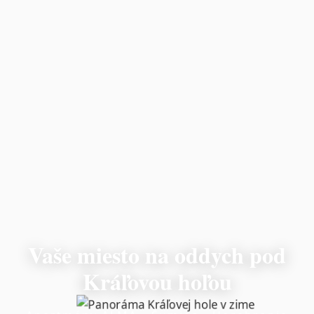
Vaše miesto na oddych pod
Kráľovou hoľou