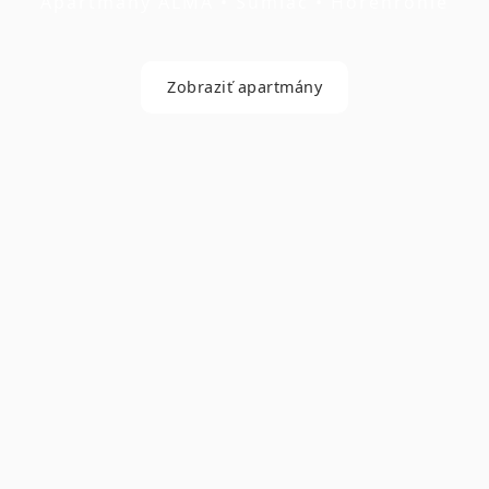
Apartmány ALMA • Šumiac • Horehronie
Zobraziť apartmány