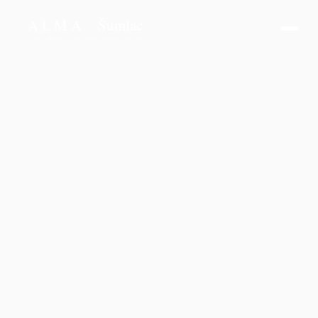
ALMA
Šumiac
APARTMÁNY POD KRÁĽOVOU HOĽOU